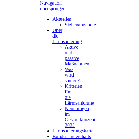
Navigation
überspringen
Aktuelles
Stellenangebote
Über
die
Lärmsanierung
Aktive
und
passive
Maßnahmen
Was
wird
saniert?
Kriterien
für
die
Lärmsanierung
Neuerungen
im
Gesamtkonzept
2022
Lärmsanierungskarte
Bundesländercharts