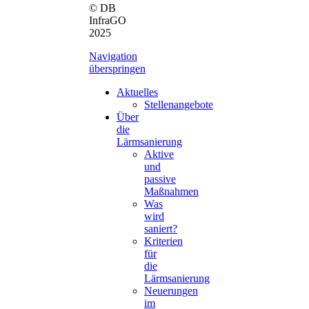
© DB
InfraGO
2025
Navigation
überspringen
Aktuelles
Stellenangebote
Über
die
Lärmsanierung
Aktive
und
passive
Maßnahmen
Was
wird
saniert?
Kriterien
für
die
Lärmsanierung
Neuerungen
im