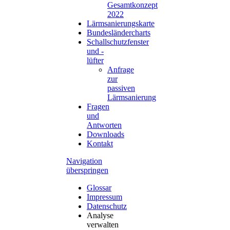
Gesamtkonzept
2022
Lärmsanierungskarte
Bundesländercharts
Schallschutzfenster
und -
lüfter
Anfrage
zur
passiven
Lärmsanierung
Fragen
und
Antworten
Downloads
Kontakt
Navigation
überspringen
Glossar
Impressum
Datenschutz
Analyse
verwalten