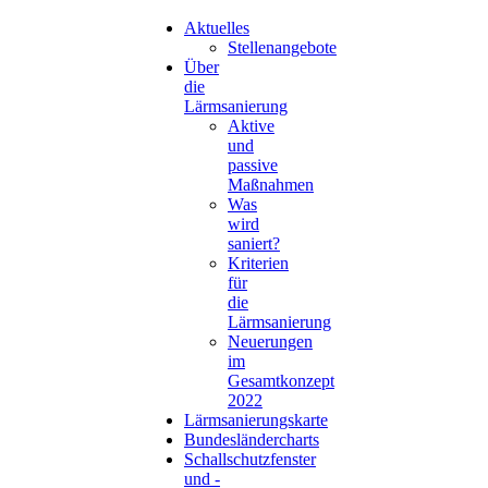
Aktuelles
Stellenangebote
Über
die
Lärmsanierung
Aktive
und
passive
Maßnahmen
Was
wird
saniert?
Kriterien
für
die
Lärmsanierung
Neuerungen
im
Gesamtkonzept
2022
Lärmsanierungskarte
Bundesländercharts
Schallschutzfenster
und -