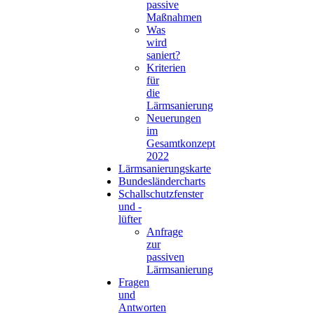
passive
Maßnahmen
Was
wird
saniert?
Kriterien
für
die
Lärmsanierung
Neuerungen
im
Gesamtkonzept
2022
Lärmsanierungskarte
Bundesländercharts
Schallschutzfenster
und -
lüfter
Anfrage
zur
passiven
Lärmsanierung
Fragen
und
Antworten