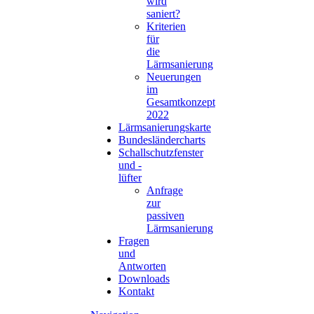
wird
saniert?
Kriterien
für
die
Lärmsanierung
Neuerungen
im
Gesamtkonzept
2022
Lärmsanierungskarte
Bundesländercharts
Schallschutzfenster
und -
lüfter
Anfrage
zur
passiven
Lärmsanierung
Fragen
und
Antworten
Downloads
Kontakt