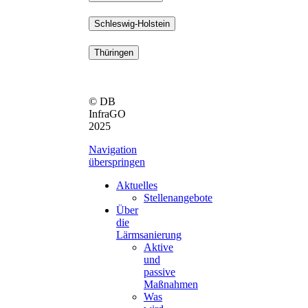
Schleswig-Holstein
Thüringen
© DB
InfraGO
2025
Navigation
überspringen
Aktuelles
Stellenangebote
Über
die
Lärmsanierung
Aktive
und
passive
Maßnahmen
Was