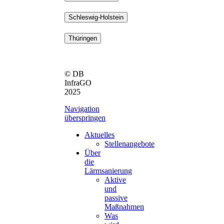
Schleswig-Holstein
Thüringen
© DB
InfraGO
2025
Navigation
überspringen
Aktuelles
Stellenangebote
Über
die
Lärmsanierung
Aktive
und
passive
Maßnahmen
Was