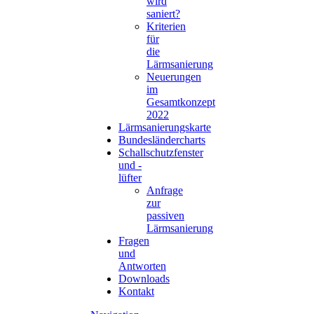
wird
saniert?
Kriterien
für
die
Lärmsanierung
Neuerungen
im
Gesamtkonzept
2022
Lärmsanierungskarte
Bundesländercharts
Schallschutzfenster
und -
lüfter
Anfrage
zur
passiven
Lärmsanierung
Fragen
und
Antworten
Downloads
Kontakt