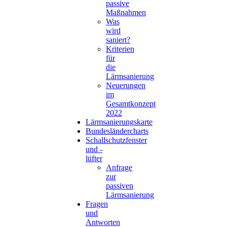
passive
Maßnahmen
Was
wird
saniert?
Kriterien
für
die
Lärmsanierung
Neuerungen
im
Gesamtkonzept
2022
Lärmsanierungskarte
Bundesländercharts
Schallschutzfenster
und -
lüfter
Anfrage
zur
passiven
Lärmsanierung
Fragen
und
Antworten